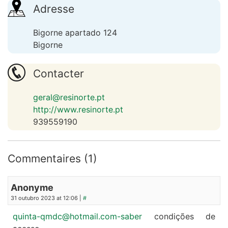
Adresse
Bigorne apartado 124
Bigorne
Contacter
geral@resinorte.pt
http://www.resinorte.pt
939559190
Commentaires (1)
Anonyme
31 outubro 2023 at 12:06 |
#
quinta-qmdc@hotmail.com-saber
condições de